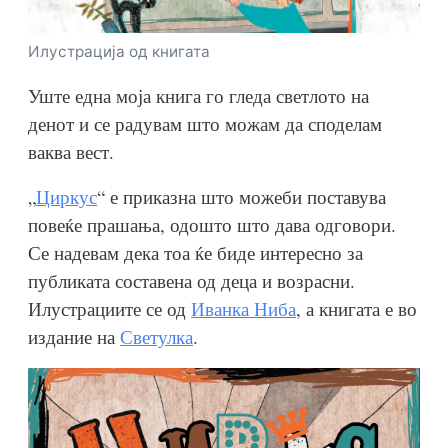
Илустрација од книгата
Уште една моја книга го гледа светлото на
денот и се радувам што можам да споделам
ваква вест.
„
Циркус
“ е приказна што можеби поставува
повеќе прашања, одошто што дава одговори.
Се надевам дека тоа ќе биде интересно за
публиката составена од деца и возрасни.
Илустрациите се од
Иванка Ниба
, а книгата е во
издание на
Светулка
.